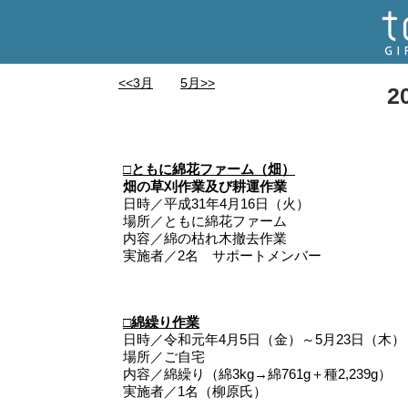
<<3月
5月>>
2
□ともに綿花ファーム（畑）
畑の草刈作業及び耕運作業
日時／平成31年4月16日（火）
場所／ともに綿花ファーム
内容／綿の枯れ木撤去作業
実施者／2名 サポートメンバー
□綿繰り作業
日時／令和元年4月5日（金）～5月23日（木）
場所／ご自宅
内容／綿繰り（綿3kg→綿761g＋種2,239g）
実施者／1名（柳原氏）