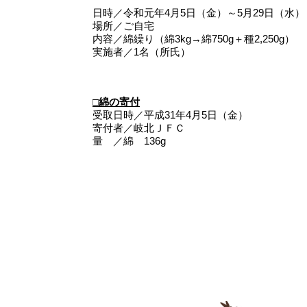
日時／令和元年4月5日（金）～5月29日（水）
場所／ご自宅
内容／綿繰り（綿3kg→綿750g＋種2,250g）
実施者／1名（所氏）
□綿の寄付
受取日時／平成31年4月5日（金）
寄付者／岐北ＪＦＣ
量 ／綿 136g