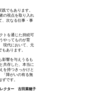
実践でもあります。
い者の視点を取り入れ
って、次なる仕事・事
クトを通じた持続可
うやってものが育
、 現代において、元
でもあります。
も影響を与えうるも
理と共存した、本当に
考えを持つきっかけと
、
「障がいの有る無
ずです。
ィレクター 古田菜穂子