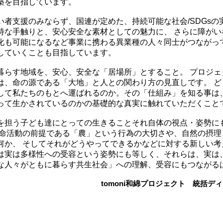
構築を目指しています。
者支援のみならず、国連が定めた、持続可能な社会/SDGsの
独特な手触りと、安心安全な素材としての魅力に、 さらに障が
化も可能になるなど事業に携わる異業種の人々同士がつなが
していくことも目指しています。
らす地域を、安心、安全な「居場所」とすること。 プロジェ
、命の源である「大地」と人との関わり方の見直しです。 ど
にして私たちのもとへ運ばれるのか。その「仕組み」を知る事は
って生かされているのかの基礎的な真実に触れていただくこと
担う子ども達にとっての生きることそれ自体の視点・姿勢に
の生命活動の前提である「農」という行為の大切さや、自然の摂
か、 そしてそれがどうやってできるかなどに対する新しい
は実は多様性への受容という姿勢にも等しく、それらは、実は
な人々がともに暮らす共生社会」への理解、受容にもつながるは
tomoni和綿プロジェクト 統括デ