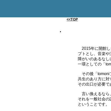
<<TOP
2015年に開館し
プトとし、音楽
障がいのあるな
一環としての「tom
その後「tomon
共生のあり方に対
その出口が必要て
言い換えるなら、
それを一般社会の評
ということです。