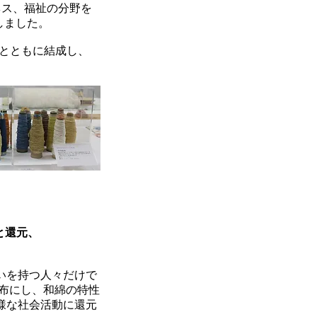
゙ネス、福祉の分野を
としました。
係者とともに結成し、
と還元、
いを持つ人々だけで
ら布にし、和綿の特性
様な社会活動に還元