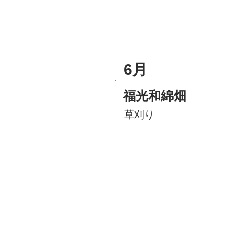
6月
福光和綿畑
草刈り