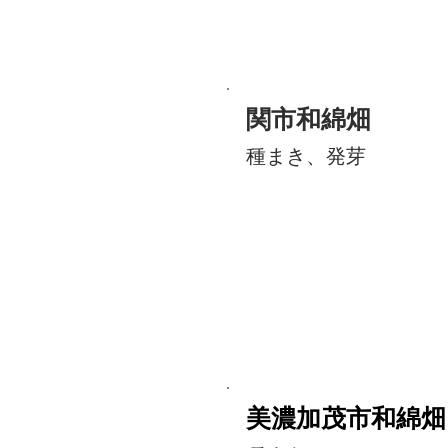
関市和綿畑
種まき、発芽
美濃加茂市和綿畑