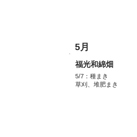
5月
福光和綿畑
5/7：種まき
草刈
、堆肥まき