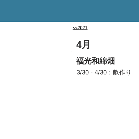
<<2021
4月
福光和綿畑
3/30 - 4/30：畝作り