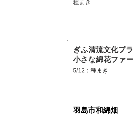
種まき
ぎふ清流文化プ
小さな綿花ファ
5/12：種まき
羽島市和綿畑