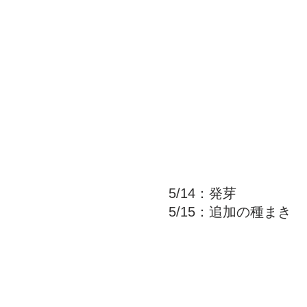
5/14：発芽
5/15：追加の種まき