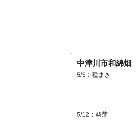
中津川市
和綿畑
5/3
：
種まき
5/12
：
発芽